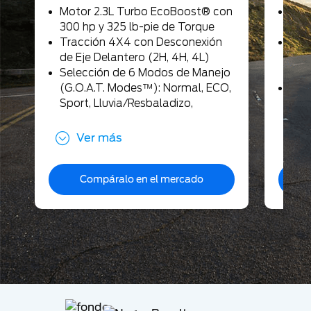
Motor 2.3L Turbo EcoBoost® con
Mot
300 hp y 325 lb-pie de Torque
330 
Tracción 4X4 con Desconexión
Tra
de Eje Delantero (2H, 4H, 4L)
de 
Selección de 6 Modos de Manejo
On 
(G.O.A.T. Modes™): Normal, ECO,
Sus
Sport, Lluvia/Resbaladizo,
Inde
Lodo/Surcos, Arena
de 
Barra Estabilizadora Delantera
con
Ver más
Asientos de Piel y Vinil con
Sens
Insertos Bi-Tono
2.0)
Asientos con Ajuste Eléctrico de
Compáralo en el mercado
Amo
10 Posiciones para Conductor y 8
Pro
para Pasajero
Sel
Descansabrazos en Segunda Fila
(G.
con Portavasos
Lluv
Cargador Inalámbrico para
Are
Dispositivos Móviles
Des
Espejos Laterales al Color de la
Esta
Carrocería, Ajustables
Dife